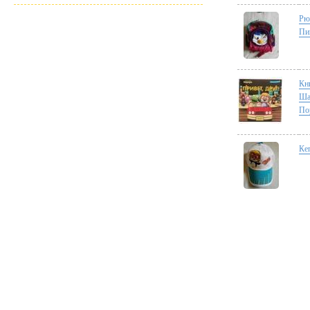
Рю
Пи
Кн
Ша
По
Ке