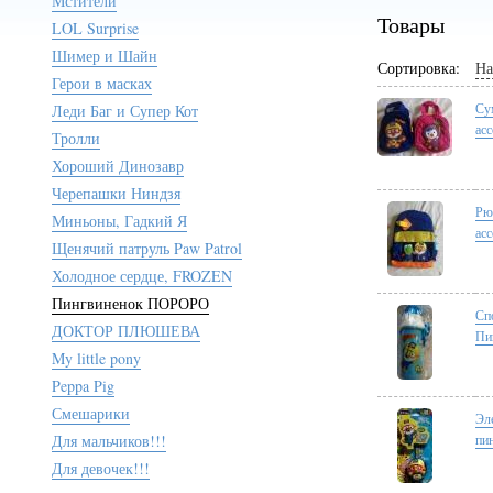
Мстители
Товары
LOL Surprise
Шимер и Шайн
Сортировка:
На
Герои в масках
Су
Леди Баг и Супер Кот
ас
Тролли
Хороший Динозавр
Черепашки Ниндзя
Рю
Миньоны, Гадкий Я
ас
Щенячий патруль Paw Patrol
Холодное сердце, FROZEN
Пингвиненок ПОРОРО
Сп
ДОКТОР ПЛЮШЕВА
Пи
My little pony
Peppa Pig
Смешарики
Эл
Для мальчиков!!!
пи
Для девочек!!!