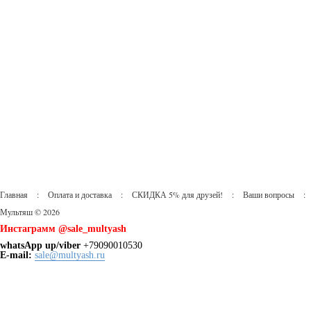
Главная
:
Оплата и доставка
:
СКИДКА 5% для друзей!
:
Ваши вопросы
:
Мультяш © 2026
Инстаграмм @sale_multyash
whatsApp up/viber
+79090010530
Е-mail:
sale@multyash.ru