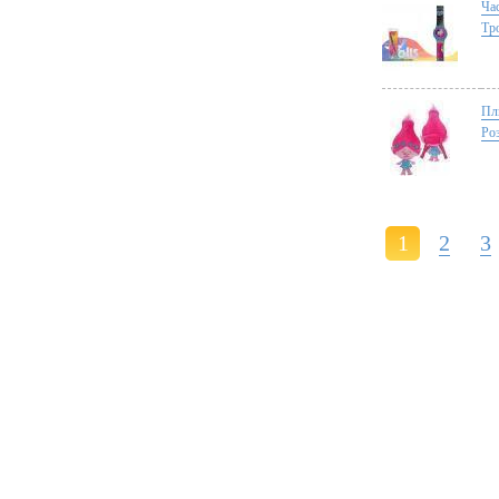
Ча
Тр
Пл
Ро
1
2
3