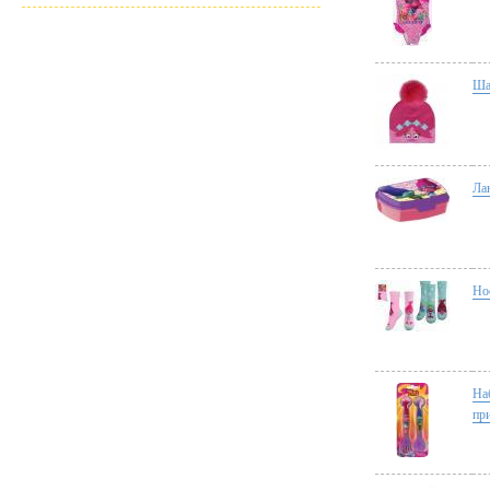
Ша
Ла
Но
На
пр