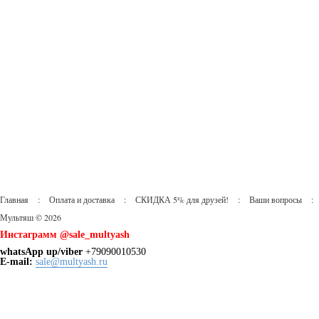
Главная
:
Оплата и доставка
:
СКИДКА 5% для друзей!
:
Ваши вопросы
:
Мультяш © 2026
Инстаграмм @sale_multyash
whatsApp up/viber
+79090010530
Е-mail:
sale@multyash.ru