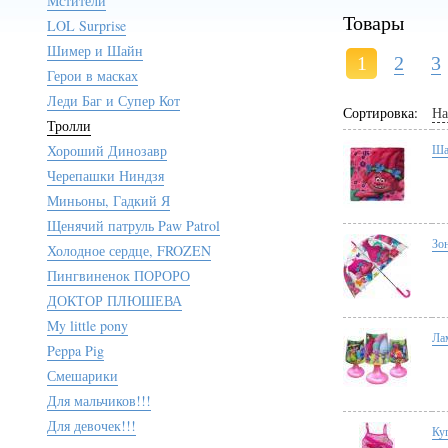
Мстители
Товары
LOL Surprise
Шимер и Шайн
1
2
3
Герои в масках
Леди Баг и Супер Кот
Сортировка:
На
Тролли
Хороший Динозавр
Ша
Черепашки Ниндзя
Миньоны, Гадкий Я
Щенячий патруль Paw Patrol
Зо
Холодное сердце, FROZEN
Пингвиненок ПОРОРО
ДОКТОР ПЛЮШЕВА
My little pony
Ла
Peppa Pig
Смешарики
Для мальчиков!!!
Для девочек!!!
Ку