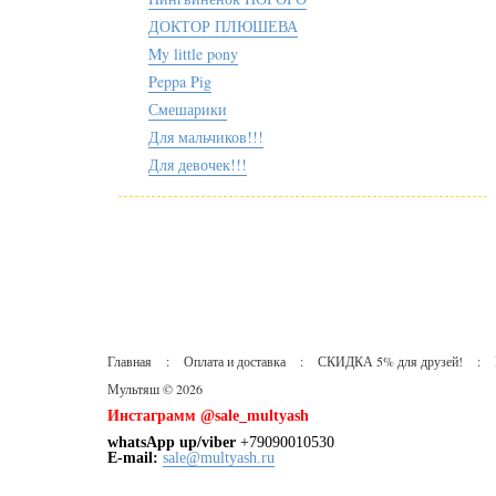
ДОКТОР ПЛЮШЕВА
My little pony
Peppa Pig
Смешарики
Для мальчиков!!!
Для девочек!!!
Главная
:
Оплата и доставка
:
СКИДКА 5% для друзей!
:
Мультяш © 2026
Инстаграмм @sale_multyash
whatsApp up/viber
+79090010530
Е-mail:
sale@multyash.ru