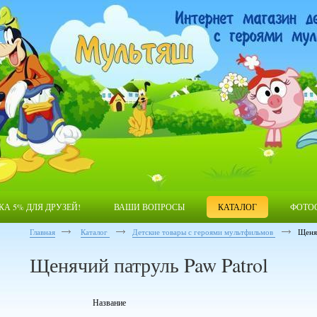
КА 5% ДЛЯ ДРУЗЕЙ!
ВАШИ ВОПРОСЫ
КАТАЛОГ
ФОТО
Главная
Каталог
Детские товары с героями мультфильмов
Щеняч
Щенячий патруль Paw Patrol
Название