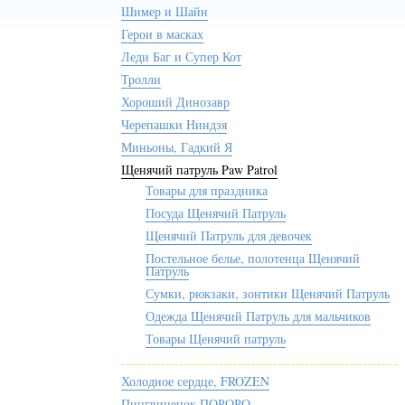
Шимер и Шайн
Герои в масках
Леди Баг и Супер Кот
Тролли
Хороший Динозавр
Черепашки Ниндзя
Миньоны, Гадкий Я
Щенячий патруль Paw Patrol
Товары для праздника
Посуда Щенячий Патруль
Щенячий Патруль для девочек
Постельное белье, полотенца Щенячий
Патруль
Сумки, рюкзаки, зонтики Щенячий Патруль
Одежда Щенячий Патруль для мальчиков
Товары Щенячий патруль
Холодное сердце, FROZEN
Пингвиненок ПОРОРО